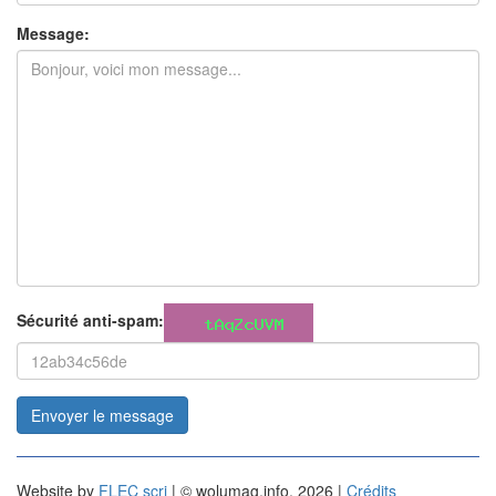
Message:
Sécurité anti-spam:
Envoyer le message
Website by
FLEC scri
| © wolumag.info, 2026 |
Crédits