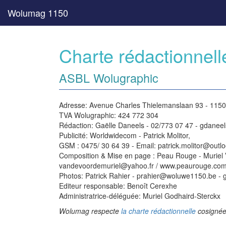
Wolumag 1150
Charte rédactionnell
ASBL Wolugraphic
Adresse: Avenue Charles Thielemanslaan 93 - 1150
TVA Wolugraphic: 424 772 304
Rédaction: Gaëlle Daneels - 02/773 07 47 - gdan
Publicité: Worldwidecom - Patrick Molitor,
GSM : 0475/ 30 64 39 - Email: patrick.molitor@outl
Composition & Mise en page : Peau Rouge - Muriel
vandevoordemuriel@yahoo.fr / www.peaurouge.co
Photos: Patrick Rahier - prahier@woluwe1150.be - 
Editeur responsable: Benoît Cerexhe
Administratrice-déléguée: Muriel Godhaird-Sterckx
Wolumag respecte
la charte rédactionnelle
cosignée 