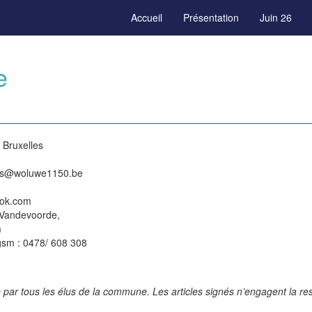
Accueil
Présentation
Juin 26
e
 Bruxelles
eels@woluwe1150.be
ook.com
 Vandevoorde,
m
gsm : 0478/ 608 308
par tous les élus de la commune. Les articles signés n’engagent la res