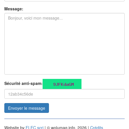
Message:
Sécurité anti-spam:
Envoyer le message
Website by
FLEC scri
| © wolumag.info, 2026 |
Crédits