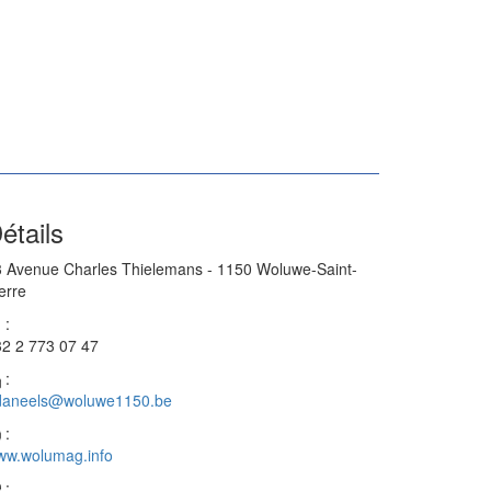
étails
 Avenue Charles Thielemans - 1150 Woluwe-Saint-
erre
:
2 2 773 07 47
:
daneels@woluwe1150.be
:
ww.wolumag.info
: