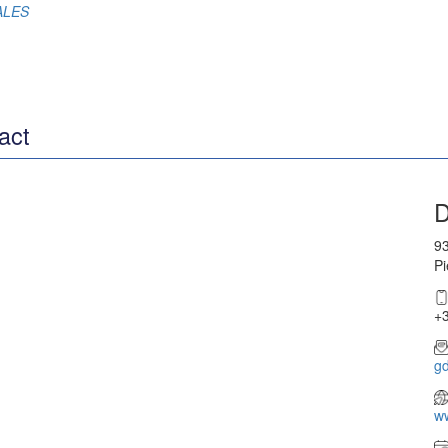
RALES
act
D
93
Pi
+3
g
w