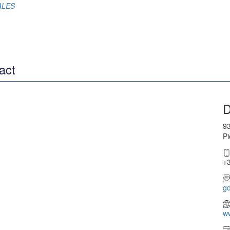
RALES
act
D
93
Pi
+3
g
w