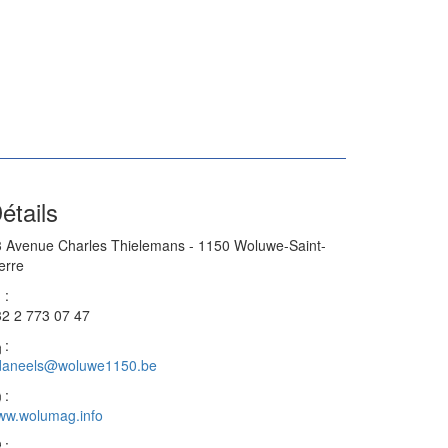
étails
 Avenue Charles Thielemans - 1150 Woluwe-Saint-
erre
:
2 2 773 07 47
:
daneels@woluwe1150.be
:
ww.wolumag.info
: