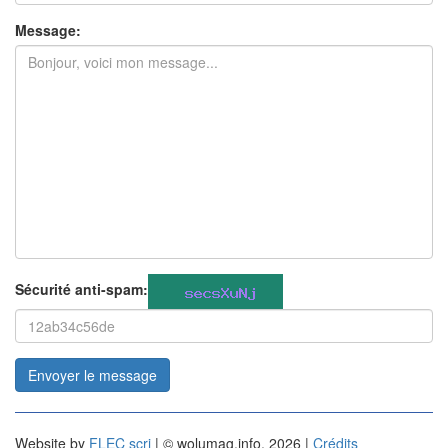
Message:
Sécurité anti-spam:
Envoyer le message
Website by
FLEC scri
| © wolumag.info, 2026 |
Crédits