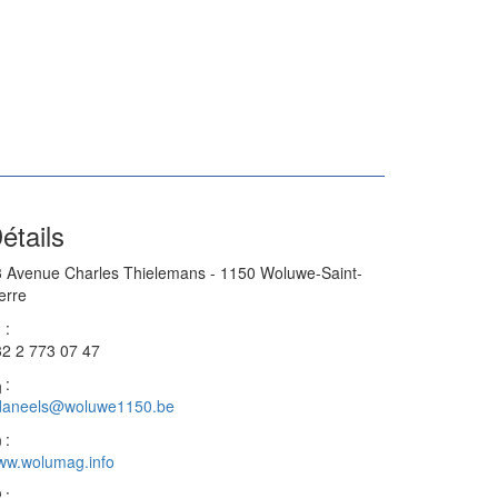
étails
 Avenue Charles Thielemans - 1150 Woluwe-Saint-
erre
:
2 2 773 07 47
:
daneels@woluwe1150.be
:
ww.wolumag.info
: