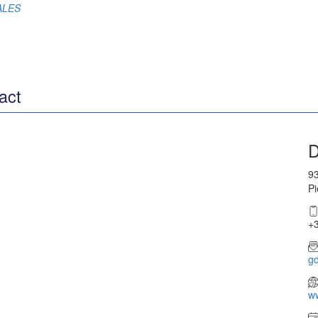
RALES
act
D
93
Pi
+3
g
w