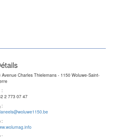
étails
 Avenue Charles Thielemans - 1150 Woluwe-Saint-
erre
:
2 2 773 07 47
:
daneels@woluwe1150.be
:
ww.wolumag.info
: