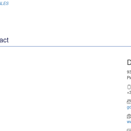
RALES
act
D
93
Pi
+3
g
w