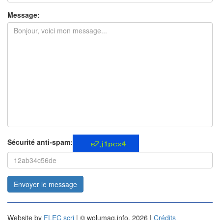
Message:
Sécurité anti-spam:
Envoyer le message
Website by
FLEC scri
| © wolumag.info, 2026 |
Crédits