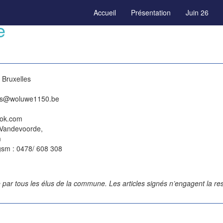
Accueil
Présentation
Juin 26
e
 Bruxelles
eels@woluwe1150.be
ook.com
 Vandevoorde,
m
gsm : 0478/ 608 308
par tous les élus de la commune. Les articles signés n’engagent la res