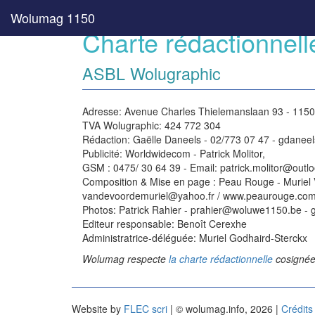
Wolumag 1150
Charte rédactionnell
ASBL Wolugraphic
Adresse: Avenue Charles Thielemanslaan 93 - 1150
TVA Wolugraphic: 424 772 304
Rédaction: Gaëlle Daneels - 02/773 07 47 - gdan
Publicité: Worldwidecom - Patrick Molitor,
GSM : 0475/ 30 64 39 - Email: patrick.molitor@outl
Composition & Mise en page : Peau Rouge - Muriel
vandevoordemuriel@yahoo.fr / www.peaurouge.co
Photos: Patrick Rahier - prahier@woluwe1150.be - 
Editeur responsable: Benoît Cerexhe
Administratrice-déléguée: Muriel Godhaird-Sterckx
Wolumag respecte
la charte rédactionnelle
cosignée 
Website by
FLEC scri
| © wolumag.info, 2026 |
Crédits