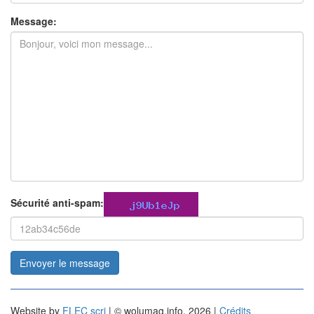
Message:
Sécurité anti-spam:
Envoyer le message
Website by
FLEC scri
| © wolumag.info, 2026 |
Crédits