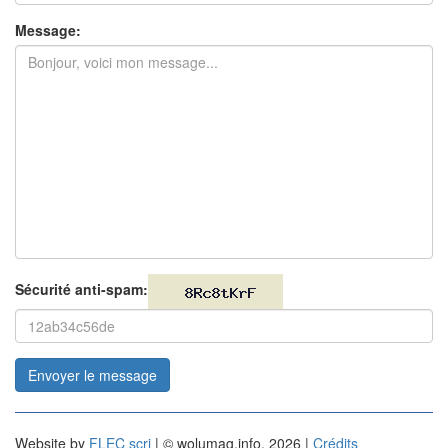
Message:
Sécurité anti-spam:
Envoyer le message
Website by
FLEC scri
| © wolumag.info, 2026 |
Crédits