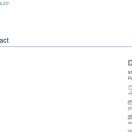
RALES
act
D
93
Pi
+3
g
w