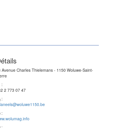
étails
 Avenue Charles Thielemans - 1150 Woluwe-Saint-
erre
:
2 2 773 07 47
:
daneels@woluwe1150.be
:
ww.wolumag.info
: