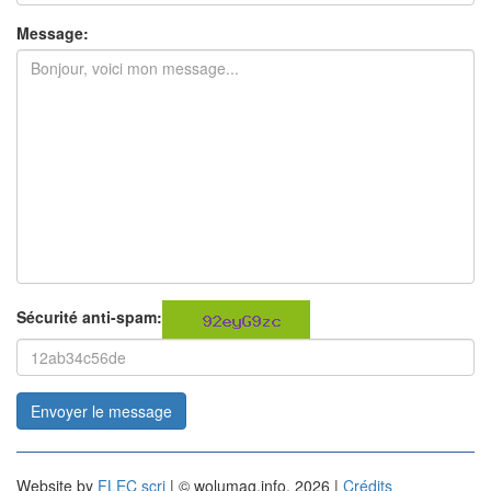
Message:
Sécurité anti-spam:
Envoyer le message
Website by
FLEC scri
| © wolumag.info, 2026 |
Crédits