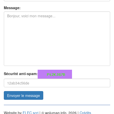
Message:
Sécurité anti-spam:
Envoyer le message
Website by
FLEC scri
| © wolumag.info, 2026 |
Crédits