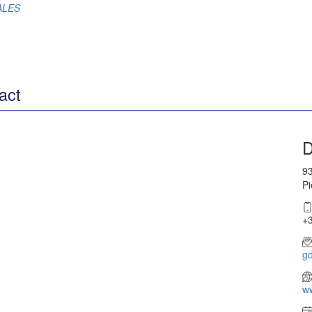
RALES
act
D
93
Pi
+3
g
w