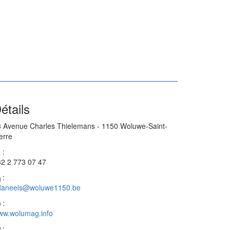
étails
 Avenue Charles Thielemans - 1150 Woluwe-Saint-
erre
:
2 2 773 07 47
:
daneels@woluwe1150.be
:
ww.wolumag.info
: