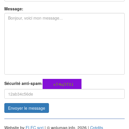
Message:
Sécurité anti-spam:
Envoyer le message
Website by
FLEC scri
| © wolumag.info, 2026 |
Crédits