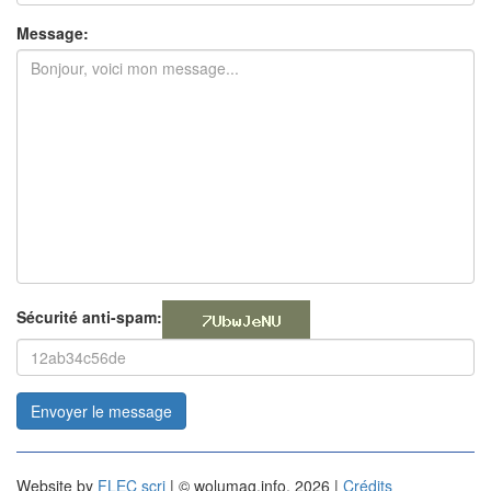
Message:
Sécurité anti-spam:
Envoyer le message
Website by
FLEC scri
| © wolumag.info, 2026 |
Crédits