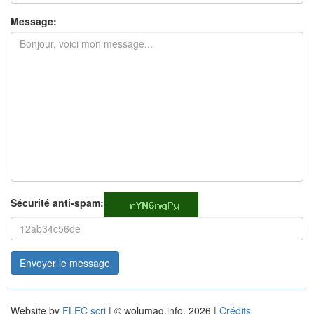
Message:
Sécurité anti-spam:
Envoyer le message
Website by
FLEC scri
| © wolumag.info, 2026 |
Crédits