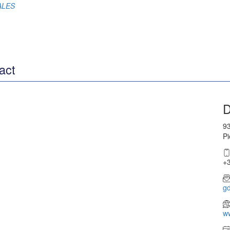
RALES
act
D
93
Pi
+3
g
w