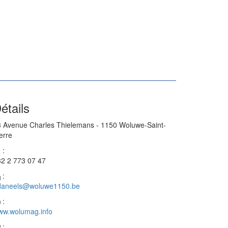
étails
 Avenue Charles Thielemans - 1150 Woluwe-Saint-
erre
:
2 2 773 07 47
:
daneels@woluwe1150.be
:
ww.wolumag.info
: