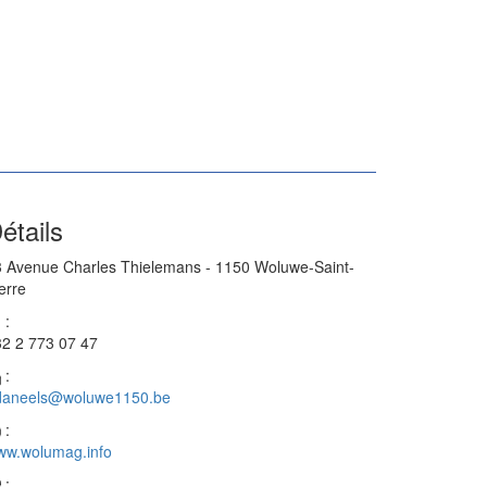
étails
 Avenue Charles Thielemans - 1150 Woluwe-Saint-
erre
:
2 2 773 07 47
:
daneels@woluwe1150.be
:
ww.wolumag.info
: