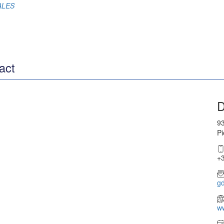
RALES
act
D
93
Pi
+3
g
w