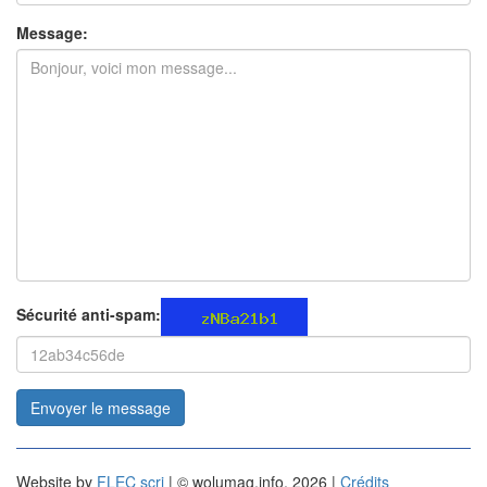
Message:
Sécurité anti-spam:
Envoyer le message
Website by
FLEC scri
| © wolumag.info, 2026 |
Crédits