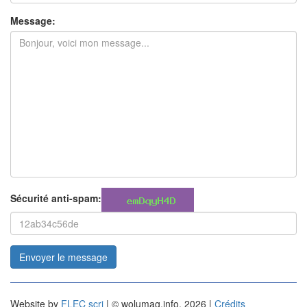
Message:
Sécurité anti-spam:
Envoyer le message
Website by
FLEC scri
| © wolumag.info, 2026 |
Crédits