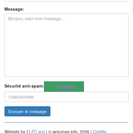
Message:
Sécurité anti-spam:
Envoyer le message
Website by
FLEC scri
| © wolumag.info, 2026 |
Crédits