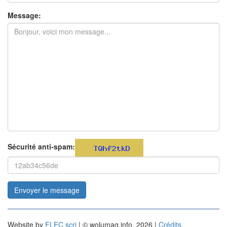
Message:
Sécurité anti-spam:
Envoyer le message
Website by
FLEC scri
| © wolumag.info, 2026 |
Crédits