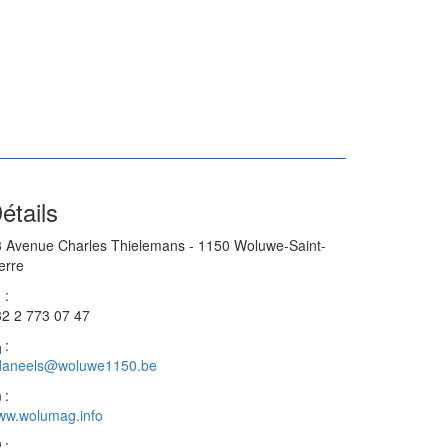
étails
 Avenue Charles Thielemans - 1150 Woluwe-Saint-
erre
:
2 2 773 07 47
:
daneels@woluwe1150.be
:
ww.wolumag.info
: