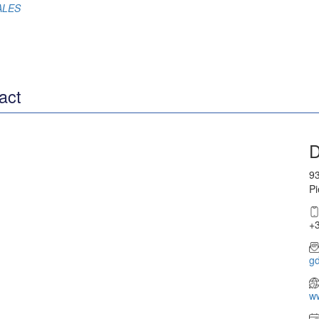
RALES
act
D
93
Pi
+3
g
w